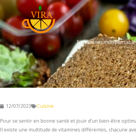
Aller
au
contenu
5 vitamines indispensable
12/07/2023
Cuisine
Pour se sentir en bonne santé et jouir d’un bien-être optima
Il existe une multitude de vitamines différentes, chacune av