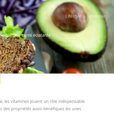
Lifestyle
Minceur
s pour une santé éclatante
l, les vitamines jouent un rôle indispensable.
ec des propriétés aussi bénéfiques les unes