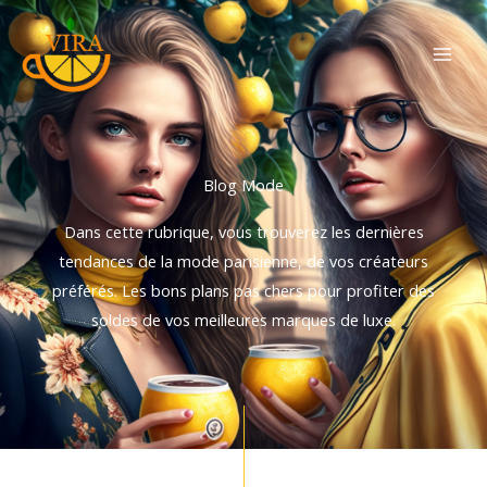
Aller
au
contenu
Blog Mode
Dans cette rubrique, vous trouverez les dernières
tendances de la mode parisienne, de vos créateurs
préférés.
Les bons plans pas chers pour profiter des
soldes de vos meilleures marques de luxe.