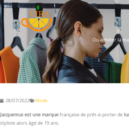
Aller
au
contenu
Ou acheter la m
28/07/2022
Mode
Jacquemus est une marque
française de prêt-à-porter de
lu
styliste alors âgé de 19 ans.