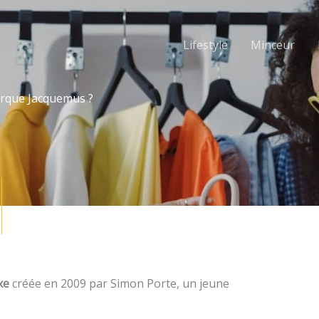
Lifestyle
Minceur
arque Jacquemus ?
xe
créée en 2009 par Simon Porte, un jeune