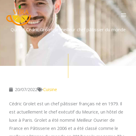
Aller
au
contenu
Qui est Cédric Grolet, le meilleur chef pâtissier du monde
?
20/07/2022
Cuisine
Cédric Grolet est un chef pâtissier français né en 1979. Il
est actuellement le chef exécutif du Meurice, un hôtel de
luxe à Paris. Grolet a été nommé Meilleur Ouvrier de
France en Pâtisserie en 2006 et a été classé comme le