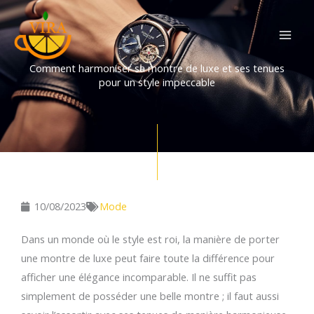
Aller
au
contenu
Comment harmoniser sa montre de luxe et ses tenues
pour un style impeccable
10/08/2023
Mode
Dans un monde où le style est roi, la manière de porter
une montre de luxe peut faire toute la différence pour
afficher une élégance incomparable. Il ne suffit pas
simplement de posséder une belle montre ; il faut aussi