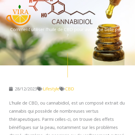
Aller
au
contenu
Comment utiliser l’huile de CBD pour avoir une belle peau
?
28/12/2023
Lifestyle
CBD
L’huile de CBD, ou cannabidiol, est un composé extrait du
cannabis qui possède de nombreuses vertus
thérapeutiques. Parmi celles-ci, on trouve des effets
bénéfiques sur la peau, notamment sur les problèmes