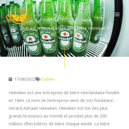
Aller
au
contenu
Quel est le taux d’alcool de la bière Heineken ?
17/08/2022
Cuisine
Heineken est une entreprise de bière néerlandaise fondée
en 1864. Le nom de l’entreprise vient de son fondateur,
Gerard Adriaan Heineken. Heineken est l’un des plus
grands brasseurs au monde et produit plus de 200
millions d’hectolitres de bière chaque année. La bière