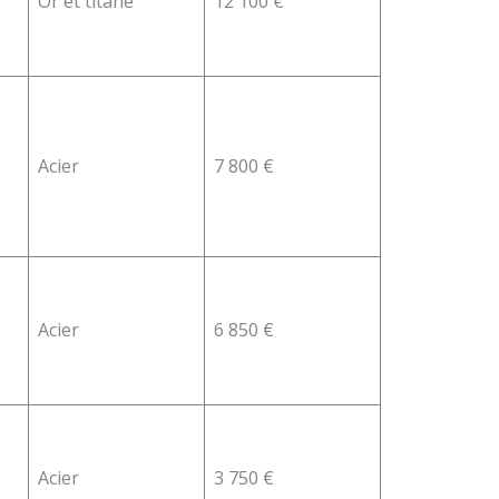
Or et titane
12 100 €
Acier
7 800 €
Acier
6 850 €
Acier
3 750 €