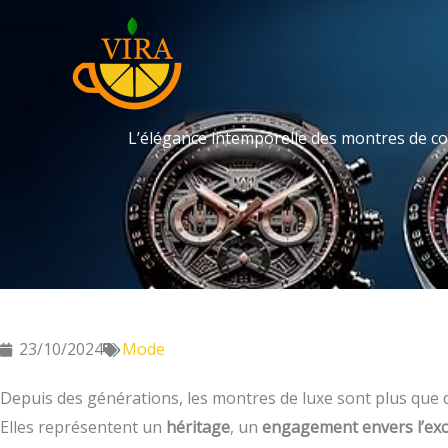
Aller
au
contenu
L’élégance intemporelle des montres de col
23/10/2024
Mode
Depuis des générations, les montres de luxe sont plus que
Elles représentent un
héritage
, un
engagement envers l’exc