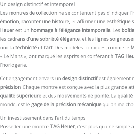
Un design distinctif et intemporel
Les
montres de collection
ne se contentent pas d’indiquer l
émotion
,
raconter une histoire
, et
affirmer une esthétique s
Heuer
est un
hommage à l’élégance intemporelle
. Les
boîti
les
cadrans d’une sobriété élégante
, et les
lignes soigneus
unit la
technicité
et l’
art
. Des modèles iconiques, comme le
M
« Le Mans », ont marqué les esprits en conférant à
TAG Heu
l’horlogerie.
Cet engagement envers un
design distinctif
est également r
précision
. Chaque montre est conçue avec la plus grande a
qualité supérieure
et des
mouvements de pointe
. La
qualité
monde, est le
gage de la précision mécanique
qui anime ch
Un investissement dans l’art du temps
Posséder une montre
TAG Heuer
, c’est plus qu’une simple a