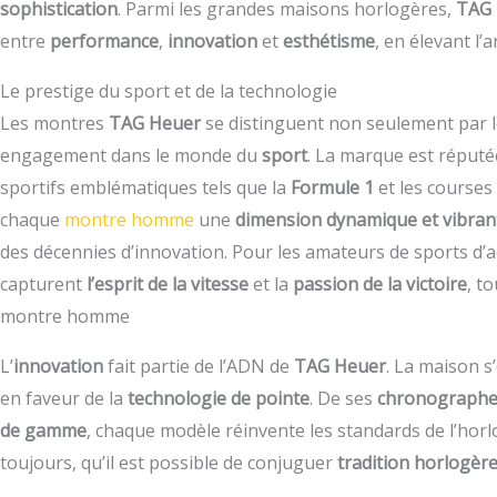
sophistication
. Parmi les grandes maisons horlogères,
TAG 
entre
performance
,
innovation
et
esthétisme
, en élevant l
Le prestige du sport et de la technologie
Les montres
TAG Heuer
se distinguent non seulement par 
engagement dans le monde du
sport
. La marque est réput
sportifs emblématiques tels que la
Formule 1
et les courses
chaque
montre homme
une
dimension dynamique et vibran
des décennies d’innovation. Pour les amateurs de sports d’ad
capturent
l’esprit de la vitesse
et la
passion de la victoire
, t
montre homme
L’
innovation
fait partie de l’ADN de
TAG Heuer
. La maison 
en faveur de la
technologie de pointe
. De ses
chronographes
de gamme
, chaque modèle réinvente les standards de l’horl
toujours, qu’il est possible de conjuguer
tradition horlogèr