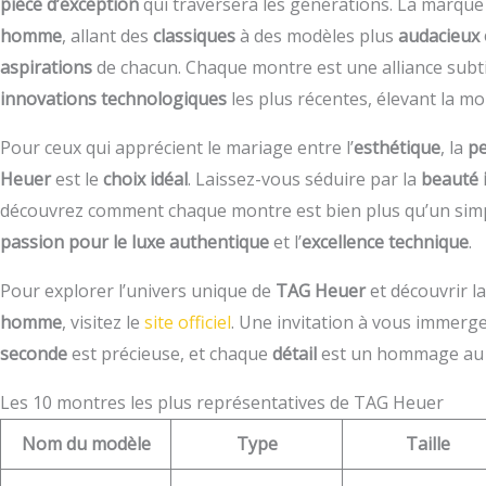
pièce d’exception
qui traversera les générations. La marqu
homme
, allant des
classiques
à des modèles plus
audacieux 
aspirations
de chacun. Chaque montre est une alliance subtil
innovations technologiques
les plus récentes, élevant la m
Pour ceux qui apprécient le mariage entre l’
esthétique
, la
p
Heuer
est le
choix idéal
. Laissez-vous séduire par la
beauté 
découvrez comment chaque montre est bien plus qu’un sim
passion pour le luxe authentique
et l’
excellence technique
.
Pour explorer l’univers unique de
TAG Heuer
et découvrir l
homme
, visitez le
site officiel
. Une invitation à vous immerge
seconde
est précieuse, et chaque
détail
est un hommage a
Les 10 montres les plus représentatives de TAG Heuer
Nom du modèle
Type
Taille