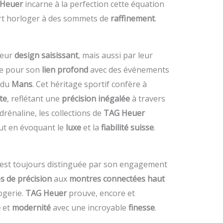
Heuer
incarne à la perfection cette équation
’art horloger à des sommets de
raffinement
.
leur
design saisissant
, mais aussi par leur
ée pour son
lien profond
avec des événements
 du
Mans
. Cet héritage sportif confère à
te
, reflétant une
précision inégalée
à travers
rénaline, les collections de
TAG Heuer
out en évoquant le
luxe
et la
fiabilité suisse
.
s’est toujours distinguée par son engagement
 de précision
aux
montres connectées haut
ogerie.
TAG Heuer
prouve, encore et
e
et
modernité
avec une incroyable
finesse
.