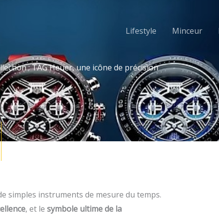
Lifestyle
Minceur
lection : TAG Heuer, une icône de précision
 de simples instruments de mesure du temps.
ellence
, et le
symbole ultime de la