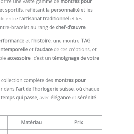
e offre une vaste gamme de
montres pour
et sportifs
, reflétant la
personnalité
et les
e entre l’
artisanat traditionnel
et les
ontre-bracelet au rang de
chef-d’œuvre
.
erformance
et l’
histoire
, une montre
TAG
intemporelle
et l’
audace
de ces créations, et
ple
accessoire
: c’est un
témoignage de votre
a collection complète des
montres pour
r dans l’
art de l’horlogerie suisse
, où chaque
u
temps qui passe
, avec
élégance
et
sérénité
.
Matériau
Prix