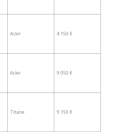
Acier
4 150 €
Acier
9 050 €
Titane
9 150 €