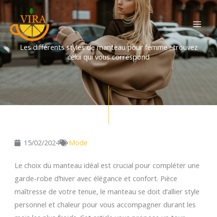
Aller
au
contenu
Les différents styles de manteau pour femme : trouvez
celui qui vous correspond
15/02/2024
Mode
Le choix du manteau idéal est crucial pour compléter une
garde-robe d’hiver avec élégance et confort. Pièce
maîtresse de votre tenue, le manteau se doit d’allier style
personnel et chaleur pour vous accompagner durant les