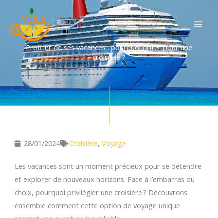
Aller
au
contenu
Profiter de ses vacances : pourquoi opter pour une
croisière ?
28/01/2024
Croisière
,
Voyage
Les vacances sont un moment précieux pour se détendre
et explorer de nouveaux horizons. Face à l’embarras du
choix, pourquoi privilégier une croisière ? Découvrons
ensemble comment cette option de voyage unique