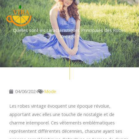
Aller
au
contenu
Quelles sont les caractéristiques Principales des Robes
Vintage ?
04/06/2024
Mode
Les robes vintage évoquent une époque révolue,
apportant avec elles une touche de nostalgie et de
charme intemporel. Ces vêtements emblématiques
représentent différentes décennies, chacune ayant ses