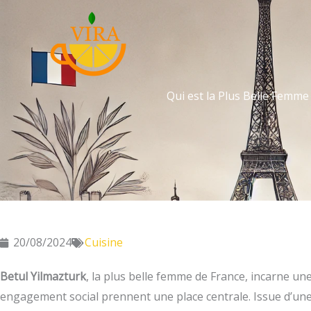
Aller
au
contenu
Qui est la Plus Belle Femme
20/08/2024
Cuisine
Betul Yilmazturk
, la plus belle femme de France, incarne une
engagement social prennent une place centrale. Issue d’une f