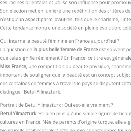
ses racines orientales et utilise son influence pour promouvoi
Son élection met en lumière une redéfinition des critères d
n’est qu’un aspect parmi d’autres, tels que le charisme, l’in
Cette tendance montre une société en pleine évolution, célé
Qui incarne la beauté féminine en France aujourd’hui ?
La question de
la plus belle femme de France
est souvent pos
que cela signifie réellement ? En France, ce titre est généra
Miss France
, une compétition où beauté physique, charisme e
important de souligner que la beauté est un concept subject
des centaines de femmes à travers le pays se disputent cet
distingue :
Betul Yilmazturk
.
Portrait de Betul Yilmazturk : Qui est-elle vraiment ?
Betul Yilmazturk
est bien plus qu’une simple figure de beauté.
cultures en France. Née de parents d’origine turque, elle a
biculturelle était centrale. Cette double appartenance lui a