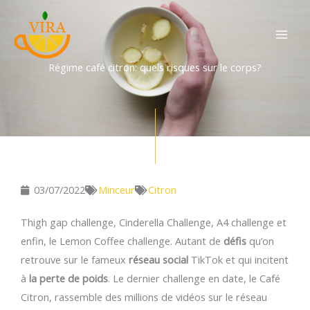
Aller
au
contenu
Régime café citron: quels risques sur le corps?
03/07/2022
Minceur
Citron
Thigh gap challenge, Cinderella Challenge, A4 challenge et
enfin, le Lemon Coffee challenge. Autant de
défis
qu’on
retrouve sur le fameux
réseau social
TikTok et qui incitent
à
la perte de poids
. Le dernier challenge en date, le Café
Citron, rassemble des millions de vidéos sur le réseau