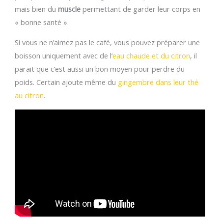
mais bien du
muscle
permettant de garder leur corps en
« bonne santé ».
Si vous ne n’aimez pas le café, vous pouvez préparer une
boisson uniquement avec de l’
eau chaude et du citron
, il
parait que c’est aussi un bon moyen pour perdre du
poids. Certain ajoute même du
gingembre dans leur thé
au citron
.