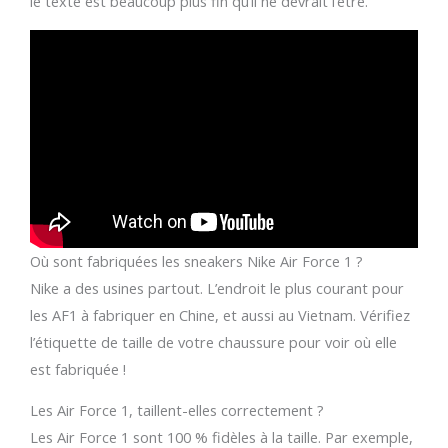
le texte est beaucoup plus fin qu’il ne devrait l’être.
Où sont fabriquées les sneakers Nike Air Force 1 ?
Nike a des usines partout. L’endroit le plus courant pour
les AF1 à fabriquer en Chine, et aussi au Vietnam. Vérifiez
l’étiquette de taille de votre chaussure pour voir où elle
est fabriquée !
Les Air Force 1, taillent-elles correctement ?
Les Air Force 1 sont 100 % fidèles à la taille. Par exemple,