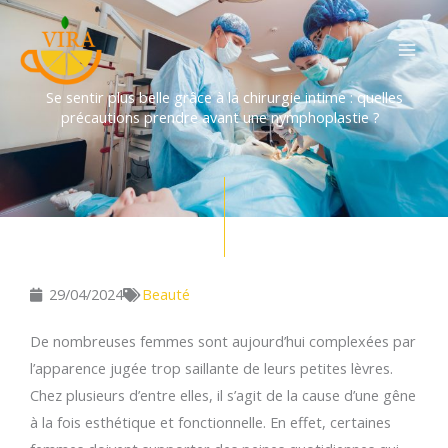
Aller
au
contenu
Se sentir plus belle grâce à la chirurgie intime : quelles
précautions prendre avant une nymphoplastie ?
29/04/2024
Beauté
De nombreuses femmes sont aujourd’hui complexées par
l’apparence jugée trop saillante de leurs petites lèvres.
Chez plusieurs d’entre elles, il s’agit de la cause d’une gêne
à la fois esthétique et fonctionnelle. En effet, certaines