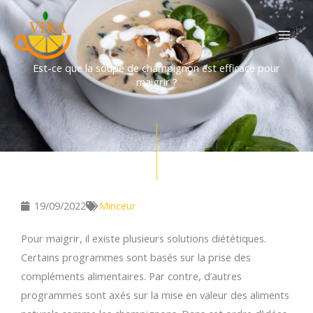
Aller
au
contenu
Est-ce que la soupe de champignon est efficace pour
maigrir ?
19/09/2022
Minceur
Pour maigrir, il existe plusieurs solutions diététiques.
Certains programmes sont basés sur la prise des
compléments alimentaires. Par contre, d’autres
programmes sont axés sur la mise en valeur des aliments