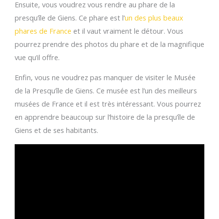
Ensuite, vous voudrez vous rendre au phare de la
presqu’île de Giens. Ce phare est l’
un des plus beaux
phares de France
et il vaut vraiment le détour. Vous
pourrez prendre des photos du phare et de la magnifique
vue qu’il offre.
Enfin, vous ne voudrez pas manquer de visiter le Musée
de la Presqu’île de Giens. Ce musée est l’un des meilleurs
musées de France et il est très intéressant. Vous pourrez
en apprendre beaucoup sur l’histoire de la presqu’île de
Giens et de ses habitants.