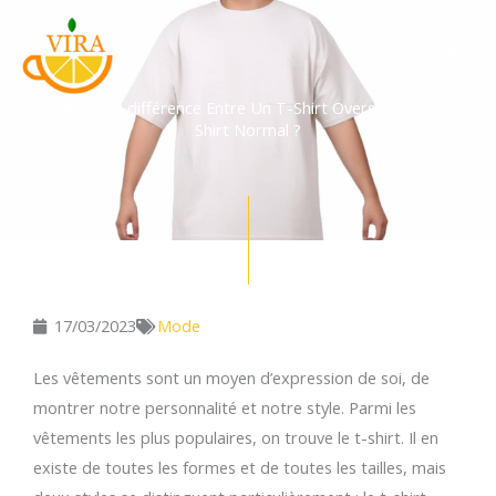
Aller
au
contenu
Quelle est la différence Entre Un T-Shirt Oversize Et Un T-
Shirt Normal ?
17/03/2023
Mode
Les vêtements sont un moyen d’expression de soi, de
montrer notre personnalité et notre style. Parmi les
vêtements les plus populaires, on trouve le t-shirt. Il en
existe de toutes les formes et de toutes les tailles, mais