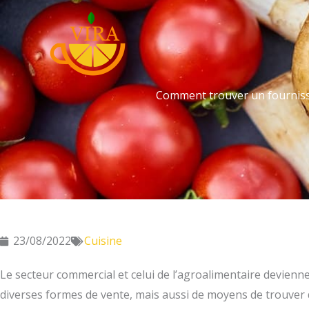
Aller
au
contenu
Comment trouver un fournisse
23/08/2022
Cuisine
Le secteur commercial et celui de l’agroalimentaire deviennen
diverses formes de vente, mais aussi de moyens de trouver d